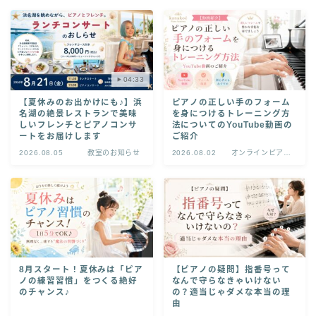
04:33
【夏休みのお出かけにも♪】浜
ピアノの正しい手のフォーム
名湖の絶景レストランで美味
を身につけるトレーニング方
しいフレンチとピアノコンサ
法についてのYouTube動画の
ートをお届けします
ご紹介
2026.08.05
教室のお知らせ
2026.08.02
オンラインピアノ
レッスン
8月スタート！夏休みは「ピア
【ピアノの疑問】指番号って
ノの練習習慣」をつくる絶好
なんで守らなきゃいけない
のチャンス♪
の？適当じゃダメな本当の理
由