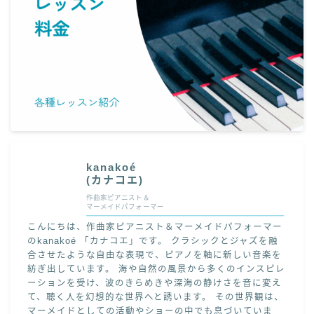
kanakoé
(カナコエ)
作曲家ピアニスト＆
マーメイドパフォーマー
(カナコ
こんにちは、作曲家ピアニスト＆マーメイドパフォーマー
エ)"
のkanakoé 「カナコエ」です。 クラシックとジャズを融
width="
合させたような自由な表現で、ピアノを軸に新しい音楽を
90"
紡ぎ出しています。 海や自然の風景から多くのインスピレ
height="
ーションを受け、波のきらめきや深海の静けさを音に変え
90" />
て、聴く人を幻想的な世界へと誘います。 その世界観は、
マーメイドとしての活動やショーの中でも息づいていま