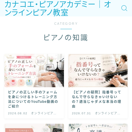
カナコエ・ピアノアカデミー｜オ
ンラインピアノ教室
CATEGORY
ピアノの知識
ピアノの正しい手のフォーム
【ピアノの疑問】指番号って
を身につけるトレーニング方
なんで守らなきゃいけない
法についてのYouTube動画の
の？適当じゃダメな本当の理
ご紹介
由
2026.08.02
オンラインピアノ
2026.07.31
オンラインピアノ
レッスン
レッスン