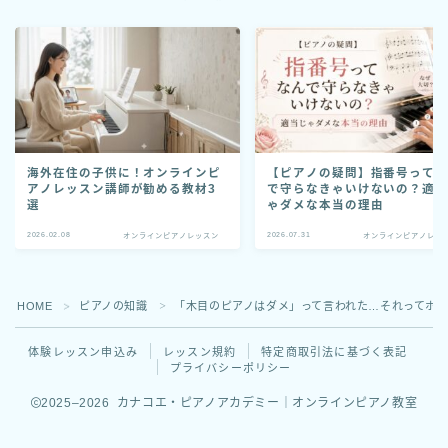
海外在住の子供に！オンラインピ
【ピアノの疑問】指番号って
アノレッスン講師が勧める教材3
で守らなきゃいけないの？適
選
ゃダメな本当の理由
2026.02.08
2026.07.31
オンラインピアノレッスン
オンラインピアノレッ
HOME
ピアノの知識
「木目のピアノはダメ」って言われた…それってホ
＞
＞
体験レッスン申込み
レッスン規約
特定商取引法に基づく表記
プライバシーポリシー
2025–2026 カナコエ・ピアノアカデミー｜オンラインピアノ教室