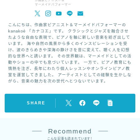
作曲家ピアニスト＆
マーメイドパフォーマー
(カナコ
エ)"
こんにちは、作曲家ピアニスト＆マーメイドパフォーマーの
width="9
kanakoé 「カナコエ」です。 クラシックとジャズを融合させ
たような自由な表現で、ピアノを軸に新しい音楽を紡ぎ出して
0"
います。 海や自然の風景から多くのインスピレーションを受
height="
け、波のきらめきや深海の静けさを音に変えて、聴く人を幻想
90" />
的な世界へと誘います。 その世界観は、マーメイドとしての活
動やショーの中でも息づいています。 一方で、ピアノ教育にも
情熱を注ぎ、長年にわたり個人レッスンやオンラインピアノ教
室を運営してきました。 アーティストとしての経験を生かしな
がら、音楽の魅力を次の世代へとつないでいます。
SHARE
Recommend
こんな記事も読まれています！